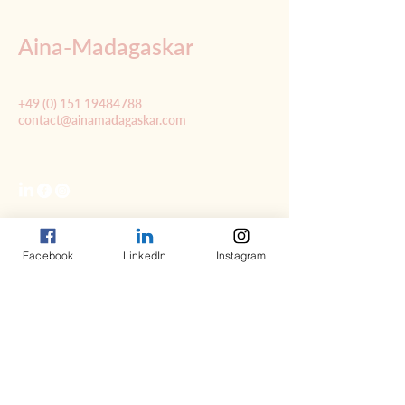
Aina-Madagaskar
+49 (0) 151 19484788
contact@ainamadagaskar.com
Facebook
LinkedIn
Instagram
Impressum
Datenschutzerklärung
Allgemeine Geschäftsbedingungen (B2B)
© 2035 by Aina-Madagaskar. Powered and