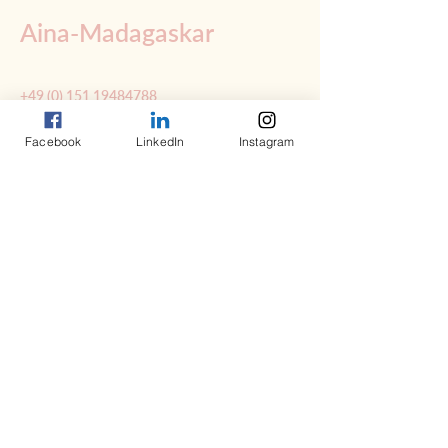
Aina-Madagaskar
+49 (0) 151 19484788
contact@ainamadagaskar.com
Facebook
LinkedIn
Instagram
Impressum
Datenschutzerklärung
Allgemeine Geschäftsbedingungen (B2B)
© 2035 by Aina-Madagaskar. Powered and
secured by
Wix