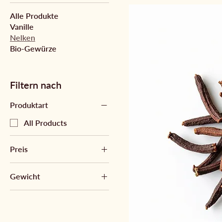
Alle Produkte
Vanille
Nelken
Bio-Gewürze
Filtern nach
Produktart
All Products
Preis
Gewicht
25 €
28 €
100g
50g